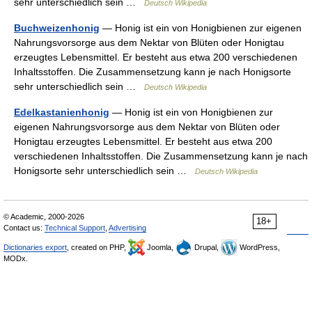
sehr unterschiedlich sein …
Deutsch Wikipedia
Buchweizenhonig
— Honig ist ein von Honigbienen zur eigenen
Nahrungsvorsorge aus dem Nektar von Blüten oder Honigtau
erzeugtes Lebensmittel. Er besteht aus etwa 200 verschiedenen
Inhaltsstoffen. Die Zusammensetzung kann je nach Honigsorte
sehr unterschiedlich sein …
Deutsch Wikipedia
Edelkastanienhonig
— Honig ist ein von Honigbienen zur
eigenen Nahrungsvorsorge aus dem Nektar von Blüten oder
Honigtau erzeugtes Lebensmittel. Er besteht aus etwa 200
verschiedenen Inhaltsstoffen. Die Zusammensetzung kann je nach
Honigsorte sehr unterschiedlich sein …
Deutsch Wikipedia
© Academic, 2000-2026
18+
Contact us:
Technical Support
,
Advertising
Dictionaries export
, created on PHP,
Joomla,
Drupal,
WordPress,
MODx.