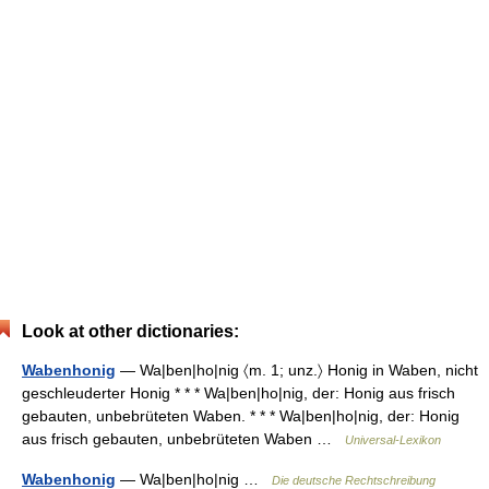
Look at other dictionaries:
Wabenhonig
— Wa|ben|ho|nig 〈m. 1; unz.〉 Honig in Waben, nicht
geschleuderter Honig * * * Wa|ben|ho|nig, der: Honig aus frisch
gebauten, unbebrüteten Waben. * * * Wa|ben|ho|nig, der: Honig
aus frisch gebauten, unbebrüteten Waben …
Universal-Lexikon
Wabenhonig
— Wa|ben|ho|nig …
Die deutsche Rechtschreibung