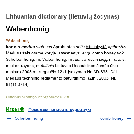
Lithuanian dictionary (lietuvių žodynas)
Wabenhonig
Wabenhonig
korinis
medus
statusas
Aprobuotas
sritis
bitininkystė
apibrėžtis
Medus užakuotame koryje.
atitikmenys
:
angl.
comb honey
vok.
Scheibenhonig, m; Wabenhonig, m
rus.
сотовый мёд, m
pranc.
miel en rayons, m
šaltinis
Lietuvos Respublikos žemės ūkio
ministro 2003 m. rugpjūčio 12 d. įsakymas Nr. 3D-333 „Dėl
Medaus techninio reglamento patvirtinimo“ (Žin., 2003, Nr.
81(1)-3714)
Lithuanian dictionary (lietuvių žodynas)
.
2015
.
Игры ⚽
Поможем написать курсовую
Scheibenhonig
comb honey