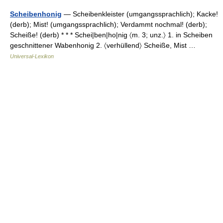
Scheibenhonig
— Scheibenkleister (umgangssprachlich); Kacke!
(derb); Mist! (umgangssprachlich); Verdammt nochmal! (derb);
Scheiße! (derb) * * * Schei|ben|ho|nig 〈m. 3; unz.〉 1. in Scheiben
geschnittener Wabenhonig 2. 〈verhüllend〉 Scheiße, Mist …
Universal-Lexikon