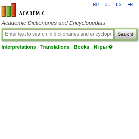
RU
DE
ES
FR
en-academic.com
Academic Dictionaries and Encyclopedias
Search!
Interpretations
Translations
Books
Игры ⚽